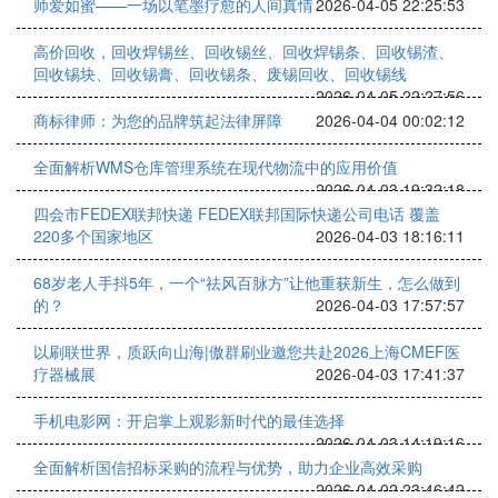
师爱如蜜——一场以笔墨疗愈的人间真情
2026-04-05 22:25:53
高价回收，回收焊锡丝、回收锡丝、回收焊锡条、回收锡渣、
回收锡块、回收锡膏、回收锡条、废锡回收、回收锡线
2026-04-05 22:27:56
商标律师：为您的品牌筑起法律屏障
2026-04-04 00:02:12
全面解析WMS仓库管理系统在现代物流中的应用价值
2026-04-03 19:32:18
四会市FEDEX联邦快递 FEDEX联邦国际快递公司电话 覆盖
220多个国家地区
2026-04-03 18:16:11
68岁老人手抖5年，一个“祛风百脉方”让他重获新生，怎么做到
的？
2026-04-03 17:57:57
以刷联世界，质跃向山海|傲群刷业邀您共赴2026上海CMEF医
疗器械展
2026-04-03 17:41:37
手机电影网：开启掌上观影新时代的最佳选择
2026-04-03 14:19:16
全面解析国信招标采购的流程与优势，助力企业高效采购
2026-04-02 23:46:42