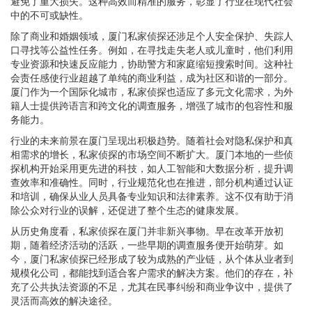
避免了重大损失。这种高效而精准的服务，彰显了行业在现代社会
中的不可或缺性。
除了商业和婚姻领域，厦门私家侦探还涉足个人安全保护、失踪人
口寻找等公益性任务。例如，在寻找走失老人或儿童时，他们利用
专业资源和快速反应能力，协助警方和家庭缩短搜索时间。这种社
会责任感使行业超越了单纯的商业利益，成为社区和谐的一部分。
厦门作为一个国际化城市，私家侦探也适应了多元文化需求，为外
籍人士提供跨语言和跨文化的调查服务，增强了城市的包容性和服
务能力。
行业的未来前景在厦门呈现出积极趋势。随着社会对隐私保护和真
相需求的增长，私家侦探的市场空间不断扩大。厦门本地的一些侦
探机构开始采用更先进的科技，如人工智能和大数据分析，提升调
查效率和准确性。同时，行业规范化也在推进，部分机构通过认证
和培训，确保从业人员具备专业知识和法律素养。这不仅有助于消
除公众对行业的误解，还促进了整个生态的健康发展。
从历史角度看，私家侦探在厦门并非新兴事物。早在改革开放初
期，随着经济活动的活跃，一些早期的调查服务便开始萌芽。如
今，厦门私家侦探已经形成了较为成熟的产业链，从个体从业者到
规模化公司，都能找到适合客户需求的解决方案。他们的存在，补
充了公共执法资源的不足，尤其在民事纠纷和商业争议中，提供了
灵活而高效的解决途径。