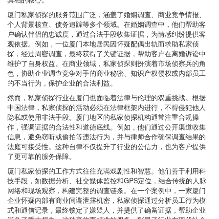
厦门私家侦探的服务范围广泛，涵盖了婚姻调查、商业竞争情报、
个人背景核查、债务追踪等多个领域。在婚姻调查中，他们帮助客
户确认伴侣的忠诚度，通过合法手段收集证据，为情感纠纷提供客
观依据。例如，一位厦门本地居民因怀疑配偶出轨而求助私家侦
探，经过周密调查，最终获得了关键证据，帮助客户在离婚诉讼中
维护了自身权益。在商业领域，私家侦探则扮演着市场侦察兵的角
色，协助企业调查竞争对手的商业秘密、知识产权侵权或内部员工
的不当行为，保护企业的合法利益。
然而，私家侦探行业在厦门也面临着法律与伦理的双重挑战。根据
中国法律，私家侦探的活动必须在法律框架内进行，不得侵犯他人
隐私或使用非法手段。厦门地区的私家侦探机构通常注重合规操
作，强调证据的合法性和道德底线。例如，他们通过公开渠道收集
信息，避免窃听或偷拍等违法行为，并与律师合作确保调查结果的
法庭可接受性。这种自律不仅提升了行业的公信力，也为客户提供
了更可靠的服务保障。
厦门私家侦探的工作方式往往充满戏剧性和智慧。他们善于利用科
技手段，如数据分析、社交媒体监控和GPS定位，结合传统的人脉
网络和现场观察，构建完整的调查链条。在一个案例中，一家厦门
企业怀疑内部有商业间谍泄露机密，私家侦探通过分析员工行为模
式和通信记录，最终锁定了嫌疑人，并提供了确凿证据，帮助企业