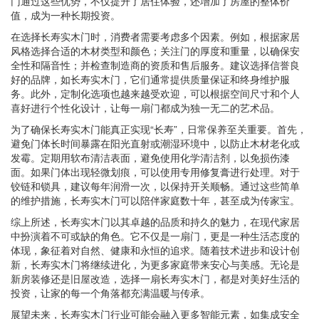
门通过这些优势，不仅提升了居住体验，还增加了房屋的整体价
值，成为一种长期投资。
在选择长寿实木门时，消费者需要考虑多个因素。例如，根据家居
风格选择合适的木材类型和颜色；关注门的厚度和重量，以确保安
全性和隔音性；并检查制造商的资质和售后服务。建议选择信誉良
好的品牌，如长寿实木门，它们通常提供质量保证和终身维护服
务。此外，定制化选项也越来越受欢迎，可以根据空间尺寸和个人
喜好进行个性化设计，让每一扇门都成为独一无二的艺术品。
为了确保长寿实木门能真正实现“长寿”，日常保养至关重要。首先，
避免门体长时间暴露在阳光直射或潮湿环境中，以防止木材老化或
发霉。定期用软布清洁表面，避免使用化学清洁剂，以免损伤漆
面。如果门体出现轻微划痕，可以使用专用修复膏进行处理。对于
铰链和锁具，建议每年润滑一次，以保持开关顺畅。通过这些简单
的维护措施，长寿实木门可以陪伴家庭数十年，甚至成为传家宝。
综上所述，长寿实木门以其卓越的品质和持久的魅力，在现代家居
中扮演着不可或缺的角色。它不仅是一扇门，更是一种生活态度的
体现，象征着对自然、健康和永恒的追求。随着技术进步和设计创
新，长寿实木门将继续进化，为更多家庭带来安心与美感。无论是
新房装修还是旧屋改造，选择一扇长寿实木门，都是对美好生活的
投资，让家的每一个角落都充满温暖与传承。
展望未来，长寿实木门行业可能会融入更多智能元素，如集成安全