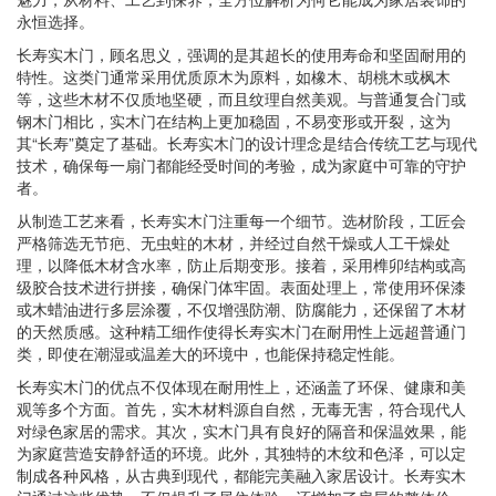
永恒选择。
长寿实木门，顾名思义，强调的是其超长的使用寿命和坚固耐用的
特性。这类门通常采用优质原木为原料，如橡木、胡桃木或枫木
等，这些木材不仅质地坚硬，而且纹理自然美观。与普通复合门或
钢木门相比，实木门在结构上更加稳固，不易变形或开裂，这为
其“长寿”奠定了基础。长寿实木门的设计理念是结合传统工艺与现代
技术，确保每一扇门都能经受时间的考验，成为家庭中可靠的守护
者。
从制造工艺来看，长寿实木门注重每一个细节。选材阶段，工匠会
严格筛选无节疤、无虫蛀的木材，并经过自然干燥或人工干燥处
理，以降低木材含水率，防止后期变形。接着，采用榫卯结构或高
级胶合技术进行拼接，确保门体牢固。表面处理上，常使用环保漆
或木蜡油进行多层涂覆，不仅增强防潮、防腐能力，还保留了木材
的天然质感。这种精工细作使得长寿实木门在耐用性上远超普通门
类，即使在潮湿或温差大的环境中，也能保持稳定性能。
长寿实木门的优点不仅体现在耐用性上，还涵盖了环保、健康和美
观等多个方面。首先，实木材料源自自然，无毒无害，符合现代人
对绿色家居的需求。其次，实木门具有良好的隔音和保温效果，能
为家庭营造安静舒适的环境。此外，其独特的木纹和色泽，可以定
制成各种风格，从古典到现代，都能完美融入家居设计。长寿实木