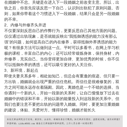
在婚姻中不忠。关键是在进入下一段婚姻之前改变主意。所以，出
轨之后，你首先应该反思一下自己，认识到出轨犯了原则问题。否
则，如果你带着这个习惯进入下一段婚姻，结果只会是另一段婚姻
的不幸。
2、内修与外修齐头并进
不仅要深刻反思自己的作弊行为，更要反思自己其他方面的问题。
仅仅通过出轨现象，是否就能反映出“我抵御诱惑的能力没有那么
强”的问题，如何提高自己的内在修养，获得抵御外界诱惑的能力
呢？有很多方法可以做到这一点。平时可以多看书，在网上学习积
极的课程，丰富自己的内心；还可以经常锻炼身体，保持身材，内
外修养，充实自己。当你变得更加自律、更加优秀的时候，你不仅
可以抵御外界的诱惑，还可以吸引更好的人关注你。
3、新环境，新起点
即使夫妻关系多年，相处如知己，但总会有重逢的痕迹。但只要一
方出轨，婚姻就会出现严重的信任危机。而信任是很难修复的，双
方之间可能永远存在着隔阂。因此，离婚也是一个不错的选择。当
你遇到一个新的人，开始一段新的关系时，让自己慢慢放下过去在
婚姻中的错误和不幸，开始以新的能量投入到这段新的关系中。但
我们也要注意不要把出轨的问题带入婚姻。同时，要更加注重婚姻
的建设，体贴、关爱对方。懂得珍惜，婚姻才能长久